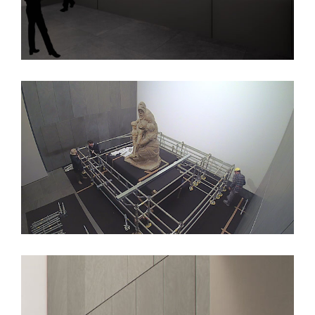
Loaded
:
Unmute
22.72%